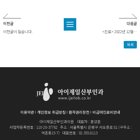
이전글
다음글
이전글이 없습니다.
<진료> ​2022년 12월…
목록
이용약관
개인정보 취급방침
환자권리장전
비급여진료비안내
아이제일산부인과의원
대표자 : 홍성훈
사업자등록번호 : 110-20-37762
주소 : 서울특별시 은평구 서오릉로 81 (구주소 :
역촌동15-7)
대표번호 : 02.355.8113