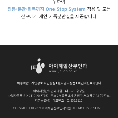
위하여
진통·분만·회복까지 One-Stop System
적용 및 모든
산모에게 개인 가족분만실을 제공합니다.
이용약관
개인정보 취급방침
환자권리장전
비급여진료비안내
아이제일산부인과의원
대표자 : 홍성훈
사업자등록번호 : 110-20-37762
주소 : 서울특별시 은평구 서오릉로 81 (구주소 :
역촌동15-7)
대표번호 : 02.355.8113
COPYRIGHT © 2019 아이제일산부인과의원. ALL RIGHTS RESERVED.