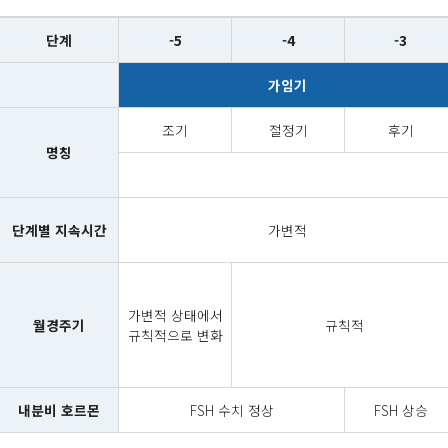
단계
-5
-4
-3
가임기
조기
절정기
후기
명칭
단계별 지속시간
가변적
가변적 상태에서
월경주기
규칙적
규칙적으로 변화
내분비 호르몬
FSH 수치 정상
FSH 상승