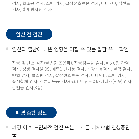
검사, 혈소판 검사, 소변 검사, 갑상선호르몬 검사, 비타민D, 심전도
검사, 흉부방사선 검사
임신 전 검진
임신과 출산에 나쁜 영향을 미칠 수 있는 질환 유무 확인
자궁 및 난소 검진(골반강 초음파), 자궁경부암 검사, A·B·C형 간염
검사, 성병 검사(AIDS, 매독), 간기능 검사, 신장기능검사, 혈액 검사,
빈혈 검사, 혈소판 검사, 갑상선호르몬 검사, 비타민D, 소변 검사,
풍진항체 검사, 질분비물균 검사(6종), 인유두종바이러스(HPV) 검사,
감염증 검사(3종)
폐경 종합 검진
폐경 이후 부인과적 검진 또는 호르몬 대체요법 진행중인
분