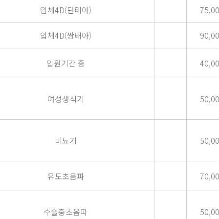
입체4D(단태아)
75,0
입체4D(쌍태아)
90,0
입원기간 중
40,0
여성생식기
50,0
비뇨기
50,0
유도초음파
70,0
수술중초음파
50,0