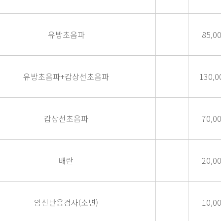
유방초음파
85,0
유방초음파+갑상선초음파
130,0
갑상선초음파
70,0
배란
20,0
임신반응검사(소변)
10,0