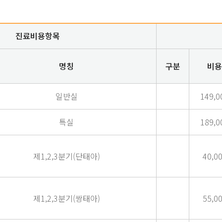
진료비용항목
명칭
구분
비용
일반실
149,0
특실
189,0
제1,2,3분기(단태아)
40,0
제1,2,3분기(쌍태아)
55,0