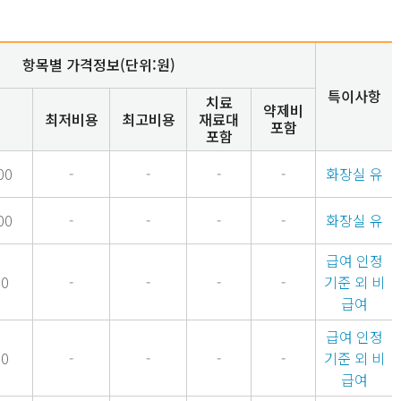
항목별 가격정보(단위:원)
특이사항
치료
약제비
최저비용
최고비용
재료대
포함
포함
00
-
-
-
-
화장실 유
00
-
-
-
-
화장실 유
급여 인정
00
-
-
-
-
기준 외 비
급여
급여 인정
00
-
-
-
-
기준 외 비
급여